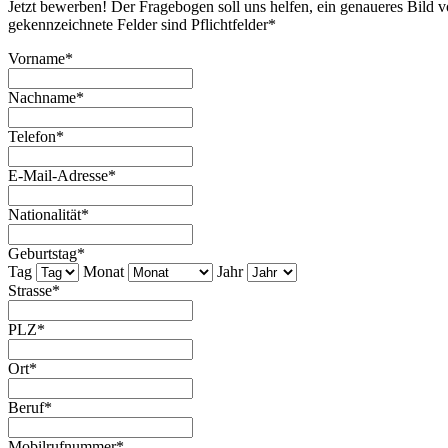
Jetzt bewerben! Der Fragebogen soll uns helfen, ein genaueres Bild v
gekennzeichnete Felder sind Pflichtfelder*
Vorname
*
Nachname
*
Telefon
*
E-Mail-Adresse
*
Nationalität
*
Geburtstag
*
Tag
Monat
Jahr
Strasse
*
PLZ
*
Ort
*
Beruf
*
Mobilrufnummer
*