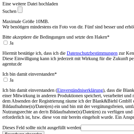
Eine weitere Datei hochladen
Suchen
Maximale Größe 10MB.
Wir benötigen mindestens ein Foto von dir. Fünf sind besser und erh
Bitte akzeptiere die Bedingungen und setzte den Haken
*
Ja
Hiermit bestätige ich, dass ich die
Datenschutzbestimmungen
zur Ken
Diese Einwilligung kann ich jederzeit mit Wirkung für die Zukunft p
agentur.de
Ich bin damit einverstanden
*
Ja
Ich bin damit einverstanden (
Einverständniserklärung
), dass die Bla
einer Mitwirkung in anderen Produktionen speichert, verarbeitet und 
dem Absenden der Registrierung räume ich der Blank&Biehl GmbH das ö
Bildaufnahme(n)/Datei(en) ein und bin mit der vergütungsfreien, um
Nutzungsrechte an der/n Bildaufnahme(n)/Datei(en) zu verfügen und 
erforderlich ist, bzw. diese von mir bereits eingeholt wurde. Ein Ansp
Dieses Feld sollte nicht ausgefüllt werden