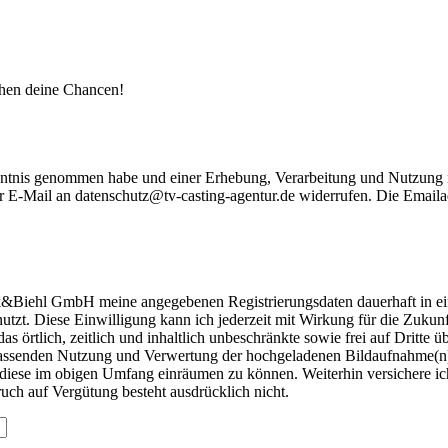
öhen deine Chancen!
ntnis genommen habe und einer Erhebung, Verarbeitung und Nutzung 
er E-Mail an datenschutz@tv-casting-agentur.de widerrufen. Die Emailad
nk&Biehl GmbH meine angegebenen Registrierungsdaten dauerhaft in e
nutzt. Diese Einwilligung kann ich jederzeit mit Wirkung für die Zukun
rtlich, zeitlich und inhaltlich unbeschränkte sowie frei auf Dritte 
fassenden Nutzung und Verwertung der hochgeladenen Bildaufnahme(n)/D
diese im obigen Umfang einräumen zu können. Weiterhin versichere ich
ruch auf Vergütung besteht ausdrücklich nicht.