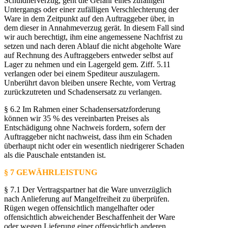
Schuldnerverzug, geht die Gefahr eines zufälligen
Untergangs oder einer zufälligen Verschlechterung der
Ware in dem Zeitpunkt auf den Auftraggeber über, in
dem dieser in Annahmeverzug gerät. In diesem Fall sind
wir auch berechtigt, ihm eine angemessene Nachfrist zu
setzen und nach deren Ablauf die nicht abgeholte Ware
auf Rechnung des Auftraggebers entweder selbst auf
Lager zu nehmen und ein Lagergeld gem. Ziff. 5.11
verlangen oder bei einem Spediteur auszulagern.
Unberührt davon bleiben unsere Rechte, vom Vertrag
zurückzutreten und Schadensersatz zu verlangen.
§ 6.2 Im Rahmen einer Schadensersatzforderung
können wir 35 % des vereinbarten Preises als
Entschädigung ohne Nachweis fordern, sofern der
Auftraggeber nicht nachweist, dass ihm ein Schaden
überhaupt nicht oder ein wesentlich niedrigerer Schaden
als die Pauschale entstanden ist.
§ 7 GEWÄHRLEISTUNG
§ 7.1 Der Vertragspartner hat die Ware unverzüglich
nach Anlieferung auf Mangelfreiheit zu überprüfen.
Rügen wegen offensichtlich mangelhafter oder
offensichtlich abweichender Beschaffenheit der Ware
oder wegen Lieferung einer offensichtlich anderen