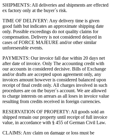
SHIPMENTS: All deliveries and shipments are effected
ex factory only at the buyer´s risk.
TIME OF DELIVERY: Any delivery time is given
good faith but indicates an approximate shipping date
only. Possible exceedings do not quality claims for
compensation. Delivery is not considered delayed in
cases of FORCE MAJEURE and/or other similar
unforeseeable events.
PAYMENTS: Our invoice fall due within 20 days net
after date of invoice. Only The accounting credit with
our accounts in considered decisive. Bills of Exchange
and/or drafts are accepted upon agreement only, any
invoices amount however is considered balanced upon
receipt of final credit only. All charges involved in such
procedures are on the buyer´s account. We are allowed
to charge interests on arrears as all loses in invoice value
resulting from credits received in foreign currencies.
RESERVATION OF PROPERTY: All goods sold an
shipped remain our property until receipt of full invoice
value, in accordance with § 455 of German Civil Law.
CLAIMS: Any claim on damage or loss must be