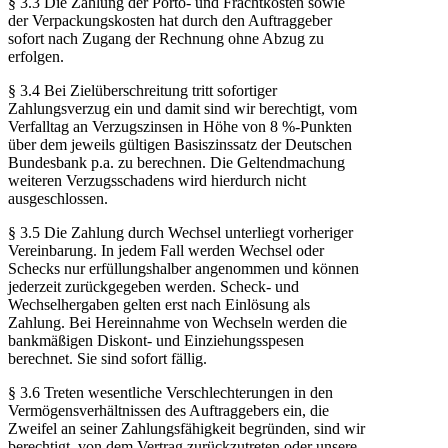
§ 3.3 Die Zahlung der Porto- und Frachtkosten sowie
der Verpackungskosten hat durch den Auftraggeber
sofort nach Zugang der Rechnung ohne Abzug zu
erfolgen.
§ 3.4 Bei Zielüberschreitung tritt sofortiger
Zahlungsverzug ein und damit sind wir berechtigt, vom
Verfalltag an Verzugszinsen in Höhe von 8 %-Punkten
über dem jeweils gültigen Basiszinssatz der Deutschen
Bundesbank p.a. zu berechnen. Die Geltendmachung
weiteren Verzugsschadens wird hierdurch nicht
ausgeschlossen.
§ 3.5 Die Zahlung durch Wechsel unterliegt vorheriger
Vereinbarung. In jedem Fall werden Wechsel oder
Schecks nur erfüllungshalber angenommen und können
jederzeit zurückgegeben werden. Scheck- und
Wechselhergaben gelten erst nach Einlösung als
Zahlung. Bei Hereinnahme von Wechseln werden die
bankmäßigen Diskont- und Einziehungsspesen
berechnet. Sie sind sofort fällig.
§ 3.6 Treten wesentliche Verschlechterungen in den
Vermögensverhältnissen des Auftraggebers ein, die
Zweifel an seiner Zahlungsfähigkeit begründen, sind wir
berechtigt, von dem Vertrag zurückzutreten oder unsere